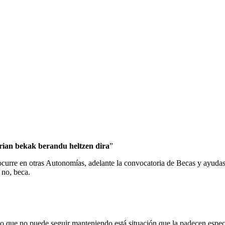
rian bekak berandu heltzen dira
”
urre en otras Autonomías, adelante la convocatoria de Becas y ayudas e
 no, beca.
rno que no puede seguir manteniendo está situación que la padecen espec