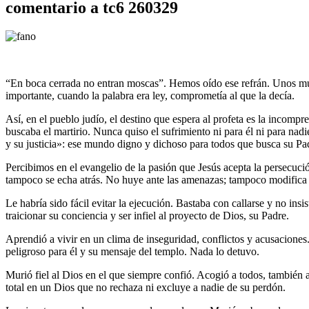
comentario a tc6 260329
“En boca cerrada no entran moscas”. Hemos oído ese refrán. Unos mu
importante, cuando la palabra era ley, comprometía al que la decía.
Así, en el pueblo judío, el destino que espera al profeta es la incompr
buscaba el martirio. Nunca quiso el sufrimiento ni para él ni para nad
y su justicia»: ese mundo digno y dichoso para todos que busca su Pa
Percibimos en el evangelio de la pasión que Jesús acepta la persecución
tampoco se echa atrás. No huye ante las amenazas; tampoco modifica s
Le habría sido fácil evitar la ejecución. Bastaba con callarse y no insi
traicionar su conciencia y ser infiel al proyecto de Dios, su Padre.
Aprendió a vivir en un clima de inseguridad, conflictos y acusaciones
peligroso para él y su mensaje del templo. Nada lo detuvo.
Murió fiel al Dios en el que siempre confió. Acogió a todos, también
total en un Dios que no rechaza ni excluye a nadie de su perdón.