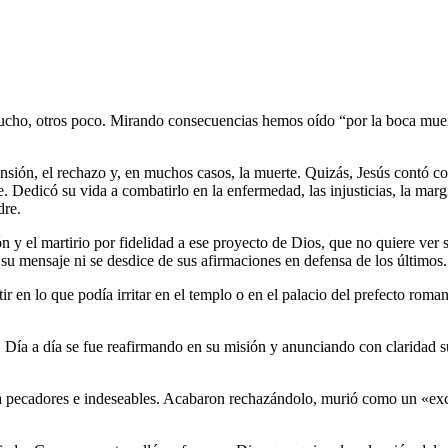
cho, otros poco. Mirando consecuencias hemos oído “por la boca muere
ensión, el rechazo y, en muchos casos, la muerte. Quizás, Jesús contó con
ie. Dedicó su vida a combatirlo en la enfermedad, las injusticias, la ma
dre.
 y el martirio por fidelidad a ese proyecto de Dios, que no quiere ver suf
u mensaje ni se desdice de sus afirmaciones en defensa de los últimos.
stir en lo que podía irritar en el templo o en el palacio del prefecto rom
. Día a día se fue reafirmando en su misión y anunciando con claridad s
 a pecadores e indeseables. Acabaron rechazándolo, murió como un «exc