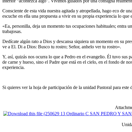
interior “acontezca algo”. Vivimos guiados por una consigna realmente
Consciente de esta vida nuestra agitada y atropellada, hago eco de una
escuche en ella una propuesta a vivir en su propia experiencia lo que 
«Ea, personilla, deja un momento tus ocupaciones habituales; entra un 
trabajosas.
Dedícate algún rato a Dios y descansa siquiera un momento en su prese
ve a El. Di a Dios: Busco tu rostro; Señor, anhelo ver tu rostro».
Y, así, quizás nos ocurra lo que a Pedro en el evangelio. Él tuvo sus 
de carne y hueso, sino el Padre que está en el cielo, en el fondo de 
experiencia.
Si quieres ver la hoja de participación de la unidad Pastoral para 
Attachme
Unida