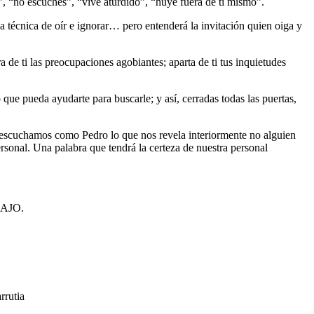
”, “no escuches”, “vive aturdido”, “huye fuera de ti mismo”.
a técnica de oír e ignorar… pero entenderá la invitación quien oiga y
 de ti las preocupaciones agobiantes; aparta de ti tus inquietudes
que pueda ayudarte para buscarle; y así, cerradas todas las puertas,
 si escuchamos como Pedro lo que nos revela interiormente no alguien
rsonal. Una palabra que tendrá la certeza de nuestra personal
ABAJO.
rrutia