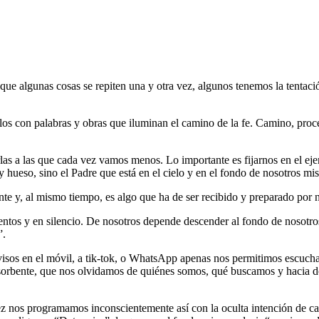
ue algunas cosas se repiten una y otra vez, algunos tenemos la tentación
s con palabras y obras que iluminan el camino de la fe. Camino, proces
charlas a las que cada vez vamos menos. Lo importante es fijarnos en el e
y hueso, sino el Padre que está en el cielo y en el fondo de nosotros mi
te y, al mismo tiempo, es algo que ha de ser recibido y preparado por 
tos y en silencio. De nosotros depende descender al fondo de nosotros 
”.
 avisos en el móvil, a tik-tok, o WhatsApp apenas nos permitimos escuchar
sorbente, que nos olvidamos de quiénes somos, qué buscamos y hacia dó
nos programamos inconscientemente así con la oculta intención de carec