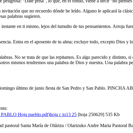
 peligrosa: “Date prisa”, lo que, en el fondo, viene a decir “no pienses
 invitación que no recuerdo dónde he leído. Alguno le aplicará la clásic
esas palabras sugieren.
instante en ti mismo, lejos del tumulto de tus pensamientos. Arroja fuera
ncia. Entra en el aposento de tu alma; excluye todo, excepto Dios y lo 
palabras. No se trata de que las repitamos. Es algo parecido y distinto,
nosotros mismos tendremos una palabra de Dios y nuestra. Una palabra pe
este domingo último de junio fiesta de San Pedro y San Pablo. PINCHA 
nts:
hoja c to13 25
[hoja 250629]
535 Kb
d pastoral Santa María de Olárizu / Olarizuko Andre Maria Pastoral Ba